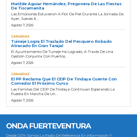
Matilde Aguiar Hernández, Pregonera De Las Fiestas
De Tiscamanita
Las Emociones Estuvieron A Flor De Piel Durante La Jornada De
Ayer, Jueves 6...
Agosto 7, 2026
CANARIAS
Tuineje Logra El Traslado Del Pesquero Robado
Atracado En Gran Tarajal
El Ayuntamiento De Tuineje Ha Logrado, A Través De Una
Gestión Conjunta Con Puertos...
Agosto 7, 2026
CANARIAS
El PP Reclama Que El CEIP De Tindaya Cuente Con
Comedor El Próximo Curso
Las Familias Del CEIP De Tindaya Continúan Esperando La
Puesta En Marcha De Un...
Agosto 7, 2026
ONDA FUERTEVENTURA
Desde 2014 Somos La Radio De Referencia En Información Y