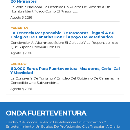
20 Migrantes
La Policía Nacional Ha Detenido En Puerto Del Rosario A Un
Hombre Identificado Como El Presunto...
Agosto 8, 2026
CANARIAS
La Tenencia Responsable De Mascotas Llegará A 60
Colegios De Canarias Con El Apoyo De Veterinarios
Concienciar Al Alumnado Sobre El Cuidado Y La Responsabilidad
Que Supone Convivir Con Un...
Agosto 8, 2026
CABILDO
60.000 Euros Para Fuerteventura: Miradores, Cielo, Cal
Y Movilidad
La Consejería De Turismo Y Empleo Del Gobierno De Canarias Ha
Concedido Una Subvención...
Agosto 8, 2026
ONDA FUERTEVENTURA
Desde 2014 Somos La Radio De Referencia En Información Y
Entretenimiento. Un Equipo De Profesionales Que Trabajan A Diario