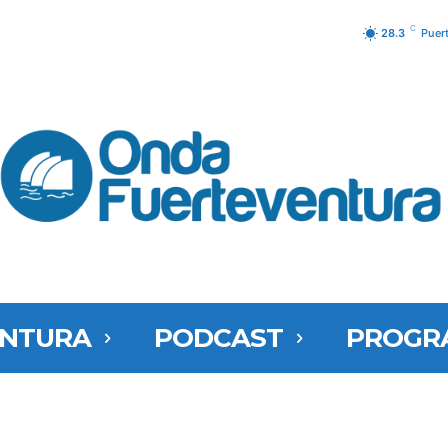
C
28.3
Puer
ENTURA
PODCAST
PROGR