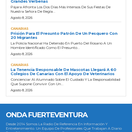
Grandes Verbenas
Pájara Afronta Los Dos Días Más Intensos De Sus Fiestas De
Nuestra Señora De Regla...
Agosto 8, 2026
CANARIAS
Prisión Para El Presunto Patrón De Un Pesquero Con
20 Migrantes
La Policía Nacional Ha Detenido En Puerto Del Rosario A Un
Hombre Identificado Como El Presunto...
Agosto 8, 2026
CANARIAS
La Tenencia Responsable De Mascotas Llegará A 60
Colegios De Canarias Con El Apoyo De Veterinarios
Concienciar Al Alumnado Sobre El Cuidado Y La Responsabilidad
Que Supone Convivir Con Un...
Agosto 8, 2026
ONDA FUERTEVENTURA
Desde 2014 Somos La Radio De Referencia En Información Y
Entretenimiento. Un Equipo De Profesionales Que Trabajan A Diario