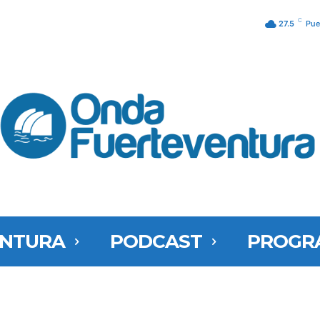
C
27.5
Pue
ENTURA
PODCAST
PROGR