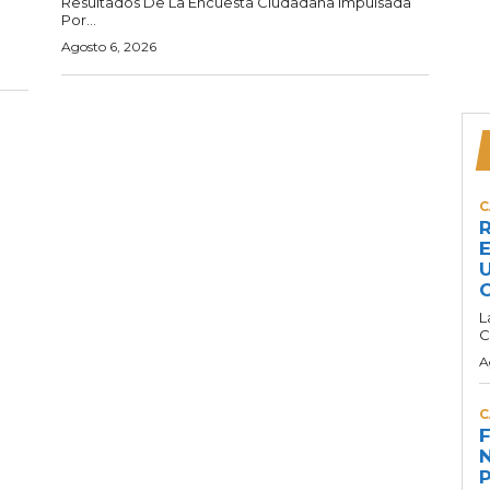
Resultados De La Encuesta Ciudadana Impulsada
Por...
Agosto 6, 2026
C
R
E
U
C
L
C
A
C
F
N
P