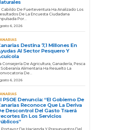
aturales
l Cabildo De Fuerteventura Ha Analizado Los
esultados De La Encuesta Ciudadana
mpulsada Por...
gosto 6, 2026
ANARIAS
anarias Destina 7,1 Millones En
yudas Al Sector Pesquero Y
cuícola
a Consejería De Agricultura, Ganadería, Pesca
 Soberanía Alimentaria Ha Resuelto La
onvocatoria De...
gosto 6, 2026
ANARIAS
l PSOE Denuncia: “El Gobierno De
anarias Reconoce Que La Deriva
e Descontrol Del Gasto Traerá
ecortes En Los Servicios
úblicos”
l Portavoz De Hacienda Y Presupuestos Del