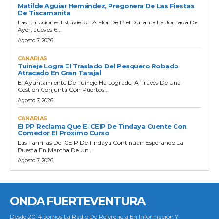
Matilde Aguiar Hernández, Pregonera De Las Fiestas
De Tiscamanita
Las Emociones Estuvieron A Flor De Piel Durante La Jornada De
Ayer, Jueves 6...
Agosto 7, 2026
CANARIAS
Tuineje Logra El Traslado Del Pesquero Robado
Atracado En Gran Tarajal
El Ayuntamiento De Tuineje Ha Logrado, A Través De Una
Gestión Conjunta Con Puertos...
Agosto 7, 2026
CANARIAS
El PP Reclama Que El CEIP De Tindaya Cuente Con
Comedor El Próximo Curso
Las Familias Del CEIP De Tindaya Continúan Esperando La
Puesta En Marcha De Un...
Agosto 7, 2026
ONDA FUERTEVENTURA
Desde 2014 Somos La Radio De Referencia En Información Y