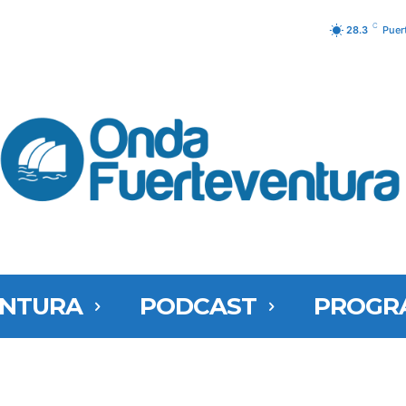
C
28.3
Puer
ENTURA
PODCAST
PROGR