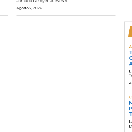
Jornada De Ayer, Jueves 6...
Agosto 7, 2026
A
T
C
A
E
T
A
C
M
P
T
L
D