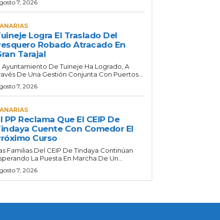
gosto 7, 2026
ANARIAS
uineje Logra El Traslado Del
esquero Robado Atracado En
ran Tarajal
l Ayuntamiento De Tuineje Ha Logrado, A
ravés De Una Gestión Conjunta Con Puertos...
gosto 7, 2026
ANARIAS
l PP Reclama Que El CEIP De
indaya Cuente Con Comedor El
róximo Curso
as Familias Del CEIP De Tindaya Continúan
sperando La Puesta En Marcha De Un...
gosto 7, 2026