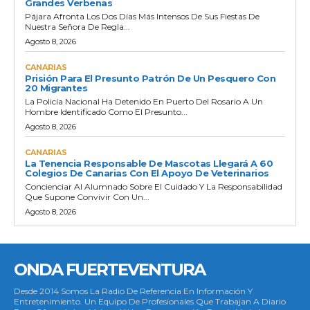
Grandes Verbenas
Pájara Afronta Los Dos Días Más Intensos De Sus Fiestas De
Nuestra Señora De Regla...
Agosto 8, 2026
CANARIAS
Prisión Para El Presunto Patrón De Un Pesquero Con
20 Migrantes
La Policía Nacional Ha Detenido En Puerto Del Rosario A Un
Hombre Identificado Como El Presunto...
Agosto 8, 2026
CANARIAS
La Tenencia Responsable De Mascotas Llegará A 60
Colegios De Canarias Con El Apoyo De Veterinarios
Concienciar Al Alumnado Sobre El Cuidado Y La Responsabilidad
Que Supone Convivir Con Un...
Agosto 8, 2026
ONDA FUERTEVENTURA
Desde 2014 Somos La Radio De Referencia En Información Y
Entretenimiento. Un Equipo De Profesionales Que Trabajan A Diario