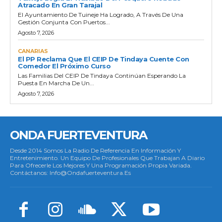
Atracado En Gran Tarajal
El Ayuntamiento De Tuineje Ha Logrado, A Través De Una
Gestión Conjunta Con Puertos...
Agosto 7, 2026
CANARIAS
El PP Reclama Que El CEIP De Tindaya Cuente Con
Comedor El Próximo Curso
Las Familias Del CEIP De Tindaya Continúan Esperando La
Puesta En Marcha De Un...
Agosto 7, 2026
ONDA FUERTEVENTURA
Desde 2014 Somos La Radio De Referencia En Información Y
Entretenimiento. Un Equipo De Profesionales Que Trabajan A Diario
Para Ofrecerle Los Mejores Y Una Programación Propia Variada.
Contáctanos: Info@ondafuerteventura.es