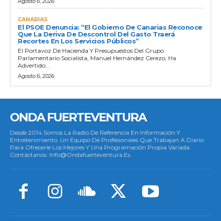
Agosto 6, 2026
CANARIAS
El PSOE Denuncia: “El Gobierno De Canarias Reconoce
Que La Deriva De Descontrol Del Gasto Traerá
Recortes En Los Servicios Públicos”
El Portavoz De Hacienda Y Presupuestos Del Grupo
Parlamentario Socialista, Manuel Hernández Cerezo, Ha
Advertido...
Agosto 6, 2026
ONDA FUERTEVENTURA
Desde 2014 Somos La Radio De Referencia En Información Y
Entretenimiento. Un Equipo De Profesionales Que Trabajan A Diario
Para Ofrecerle Los Mejores Y Una Programación Propia Variada.
Contáctanos: Info@ondafuerteventura.es