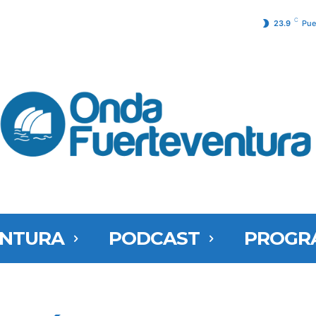
C
23.9
Pue
ENTURA
PODCAST
PROGR