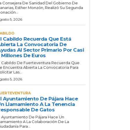
a Consejera De Sanidad Del Gobierno De
anarias, Esther Monzón, Realizó Su Segunda
onación...
gosto 5, 2026
ABILDO
l Cabildo Recuerda Que Está
bierta La Convocatoria De
yudas Al Sector Primario Por Casi
 Millones De Euros
l Cabildo De Fuerteventura Recuerda Que
e Encuentra Abierta La Convocatoria Para
olicitar Las...
gosto 5, 2026
UERTEVENTURA
l Ayuntamiento De Pájara Hace
n Llamamiento A La Tenencia
esponsable De Gatos
l Ayuntamiento De Pájara Hace Un
lamamiento A La Colaboración De La
iudadanía Para...