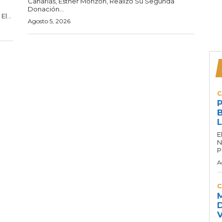
Canarias, Esther Monzón, Realizó Su Segunda
Donación...
l...
Agosto 5, 2026
C
P
B
L
E
N
P
A
C
M
D
V