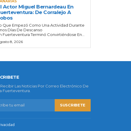
ANARIAS
l Actor Miguel Bernardeau En
uerteventura: De Corralejo A
Lobos
o Que Empezó Como Una Actividad Durante
nos Días De Descanso
n Fuerteventura Terminó Convirtiéndose En...
gosto 8, 2026
CRIBETE
 Recibir Las Noticias Por Correo Electrónico De
 Fuerteventura.
SUSCRIBETE
rivacidad