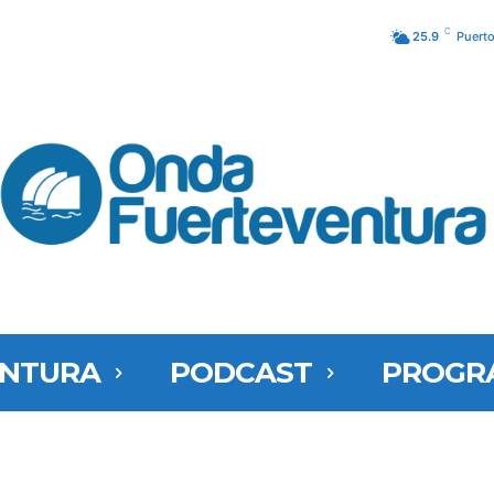
C
25.9
Puerto
ENTURA
PODCAST
PROGR