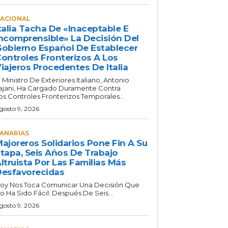
ACIONAL
talia Tacha De «inaceptable E
ncomprensible» La Decisión Del
obierno Español De Establecer
ontroles Fronterizos A Los
iajeros Procedentes De Italia
l Ministro De Exteriores Italiano, Antonio
ajani, Ha Cargado Duramente Contra
os Controles Fronterizos Temporales...
gosto 9, 2026
ANARIAS
ajoreros Solidarios Pone Fin A Su
tapa, Seis Años De Trabajo
ltruista Por Las Familias Más
esfavorecidas
oy Nos Toca Comunicar Una Decisión Que
o Ha Sido Fácil: Después De Seis...
gosto 9, 2026