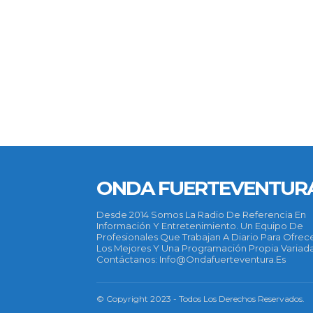
ONDA FUERTEVENTUR
Desde 2014 Somos La Radio De Referencia En
Información Y Entretenimiento. Un Equipo De
Profesionales Que Trabajan A Diario Para Ofrec
Los Mejores Y Una Programación Propia Variada
Contáctanos: Info@ondafuerteventura.es
© Copyright 2023 - Todos Los Derechos Reservados.