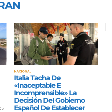
TRAN
NACIONAL
Italia Tacha De
«inaceptable E
Incomprensible» La
Decisión Del Gobierno
Español De Establecer
 De