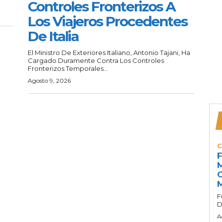
Controles Fronterizos A
Los Viajeros Procedentes
De Italia
El Ministro De Exteriores Italiano, Antonio Tajani, Ha
Cargado Duramente Contra Los Controles
Fronterizos Temporales...
Agosto 9, 2026
C
F
M
G
M
F
D
A