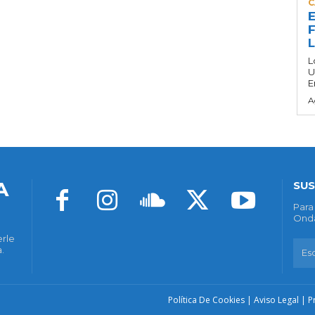
C
E
F
L
U
E
A
A
SUS
Para
Onda
erle
.
Política De Cookies
|
Aviso Legal
|
P