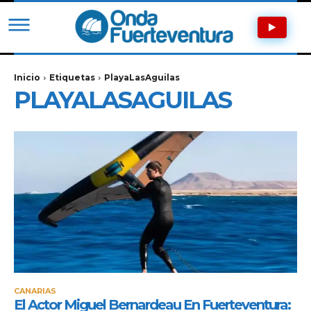
Inicio
Etiquetas
PlayaLasAguilas
PLAYALASAGUILAS
CANARIAS
El Actor Miguel Bernardeau En Fuerteventura: