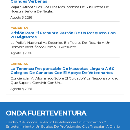
Grandes Verbenas
Pájara Afronta Los Dos Días Más Intensos De Sus Fiestas De
Nuestra Señora De Regla...
Agosto 8, 2026
CANARIAS
Prisión Para El Presunto Patrón De Un Pesquero Con
20 Migrantes
La Policía Nacional Ha Detenido En Puerto Del Rosario A Un
Hombre Identificado Como El Presunto...
Agosto 8, 2026
CANARIAS
La Tenencia Responsable De Mascotas Llegará A 60
Colegios De Canarias Con El Apoyo De Veterinarios
Concienciar Al Alumnado Sobre El Cuidado Y La Responsabilidad
Que Supone Convivir Con Un...
Agosto 8, 2026
ONDA FUERTEVENTURA
Desde 2014 Somos La Radio De Referencia En Información Y
Entretenimiento. Un Equipo De Profesionales Que Trabajan A Diario