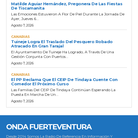
Matilde Aguiar Hernández, Pregonera De Las Fiestas
De Tiscamanita
Las Emociones Estuvieron A Flor De Piel Durante La Jornada De
Ayer, Jueves 6...
Agosto 7, 2026
CANARIAS
Tuineje Logra El Traslado Del Pesquero Robado
Atracado En Gran Tarajal
El Ayuntamiento De Tuineje Ha Logrado, A Través De Una
Gestión Conjunta Con Puertos...
Agosto 7, 2026
CANARIAS
El PP Reclama Que El CEIP De Tindaya Cuente Con
Comedor El Próximo Curso
Las Familias Del CEIP De Tindaya Continúan Esperando La
Puesta En Marcha De Un...
Agosto 7, 2026
ONDA FUERTEVENTURA
Desde 2014 Somos La Radio De Referencia En Información Y