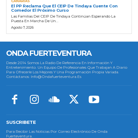
CANARIAS
El PP Reclama Que El CEIP De Tindaya Cuente Con
Comedor El Próximo Curso
Las Familias Del CEIP De Tindaya Continúan Esperando La
Puesta En Marcha De Un...
Agosto 7, 2026
ONDA FUERTEVENTURA
Desde 2014 Somos La Radio De Referencia En Información Y
Entretenimiento. Un Equipo De Profesionales Que Trabajan A Diario
Para Ofrecerle Los Mejores Y Una Programación Propia Variada.
Contáctanos: Info@ondafuerteventura.es
SUSCRIBETE
Para Recibir Las Noticias Por Correo Electrónico De Onda
Fuerteventura.