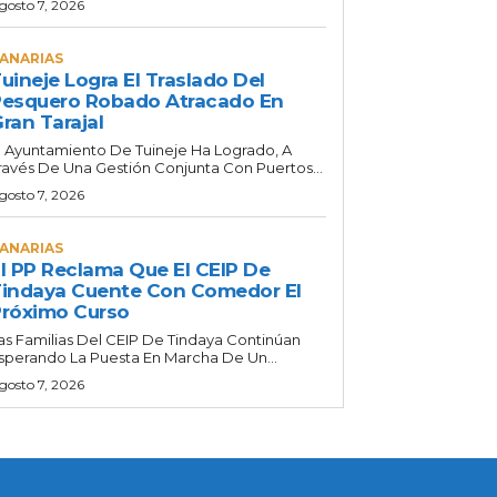
gosto 7, 2026
ANARIAS
uineje Logra El Traslado Del
esquero Robado Atracado En
ran Tarajal
l Ayuntamiento De Tuineje Ha Logrado, A
ravés De Una Gestión Conjunta Con Puertos...
gosto 7, 2026
ANARIAS
l PP Reclama Que El CEIP De
indaya Cuente Con Comedor El
róximo Curso
as Familias Del CEIP De Tindaya Continúan
sperando La Puesta En Marcha De Un...
gosto 7, 2026