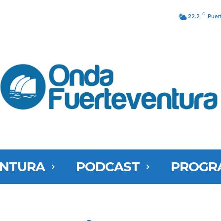
C
22.2
Puer
ENTURA
PODCAST
PROGR