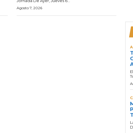
Jornada De Ayer, Jueves 6...
Agosto 7, 2026
A
T
C
A
E
T
A
C
M
P
T
L
D