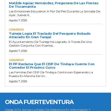
Matilde Aguiar Hernández, Pregonera De Las Fiestas
De Tiscamanita
Las Emociones Estuvieron A Flor De Piel Durante La Jornada De
Ayer, Jueves 6...
Agosto 7, 2026
CANARIAS
Tuineje Logra El Traslado Del Pesquero Robado
Atracado En Gran Tarajal
El Ayuntamiento De Tuineje Ha Logrado, A Través De Una
Gestión Conjunta Con Puertos...
Agosto 7, 2026
CANARIAS
El PP Reclama Que El CEIP De Tindaya Cuente Con
Comedor El Próximo Curso
Las Familias Del CEIP De Tindaya Continúan Esperando La
Puesta En Marcha De Un...
Agosto 7, 2026
ONDA FUERTEVENTURA
Desde 2014 Somos La Radio De Referencia En Información Y