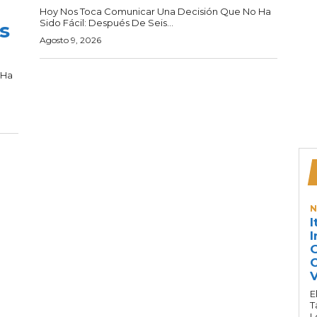
Hoy Nos Toca Comunicar Una Decisión Que No Ha
Sido Fácil: Después De Seis...
s
Agosto 9, 2026
 Ha
N
I
I
G
C
V
E
T
L