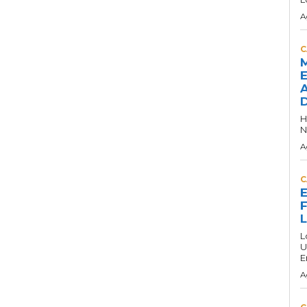
A
C
M
E
A
D
H
N
A
C
E
F
L
U
E
A