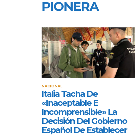
PIONERA
NACIONAL
Italia Tacha De
«inaceptable E
Incomprensible» La
Decisión Del Gobierno
Español De Establecer