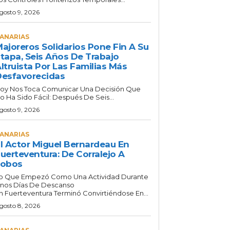
gosto 9, 2026
ANARIAS
ajoreros Solidarios Pone Fin A Su
tapa, Seis Años De Trabajo
ltruista Por Las Familias Más
esfavorecidas
oy Nos Toca Comunicar Una Decisión Que
o Ha Sido Fácil: Después De Seis...
gosto 9, 2026
ANARIAS
l Actor Miguel Bernardeau En
uerteventura: De Corralejo A
Lobos
o Que Empezó Como Una Actividad Durante
nos Días De Descanso
n Fuerteventura Terminó Convirtiéndose En...
gosto 8, 2026