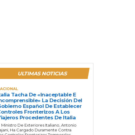
ULTIMAS NOTICIAS
ACIONAL
talia Tacha De «inaceptable E
ncomprensible» La Decisión Del
obierno Español De Establecer
ontroles Fronterizos A Los
iajeros Procedentes De Italia
l Ministro De Exteriores Italiano, Antonio
ajani, Ha Cargado Duramente Contra
os Controles Fronterizos Temporales...