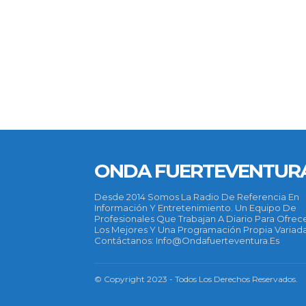
ONDA FUERTEVENTUR
Desde 2014 Somos La Radio De Referencia En
Información Y Entretenimiento. Un Equipo De
Profesionales Que Trabajan A Diario Para Ofrec
Los Mejores Y Una Programación Propia Variada
Contáctanos: Info@ondafuerteventura.es
© Copyright 2023 - Todos Los Derechos Reservados.