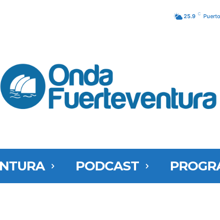
C
25.9
Puerto
ENTURA
PODCAST
PROGR