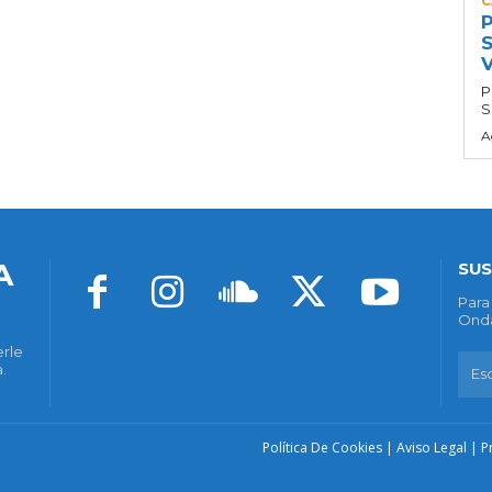
C
P
S
P
S
A
A
SUS
Para
Onda
erle
.
Política De Cookies
|
Aviso Legal
|
P