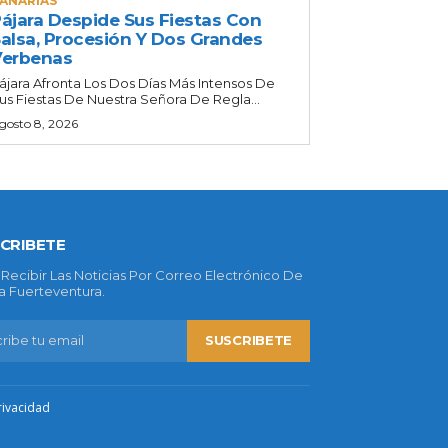
ANARIAS
ájara Despide Sus Fiestas Con
alsa, Procesión Y Dos Grandes
Verbenas
ájara Afronta Los Dos Días Más Intensos De
us Fiestas De Nuestra Señora De Regla...
gosto 8, 2026
CRIBETE
 Recibir Las Noticias Por Correo Electrónico De
 Fuerteventura.
SUSCRIBETE
rivacidad