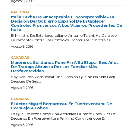
Agosto 9, 2026
NACIONAL
Italia Tacha De «inaceptable E Incomprensible» La
Decisión Del Gobierno Español De Establecer
Controles Fronterizos A Los Viajeros Procedentes De
Italia
El Ministro De Exteriores Italiano, Antonio Tajani, Ha Cargado
Duramente Contra Los Controles Fronterizos Temporales...
Agosto 9, 2026
CANARIAS
Majoreros Solidarios Pone Fin A Su Etapa, Seis Años
De Trabajo Altruista Por Las Familias Más
Desfavorecidas
Hoy Nos Toca Comunicar Una Decisión Que No Ha Sido Fácil:
Después De Seis...
Agosto 9, 2026
CANARIAS
El Actor Miguel Bernardeau En Fuerteventura: De
Corralejo A Lobos
Lo Que Empezó Como Una Actividad Durante Unos Días De
Descanso En Fuerteventura Terminó Convirtiéndose En...
Agosto 8, 2026