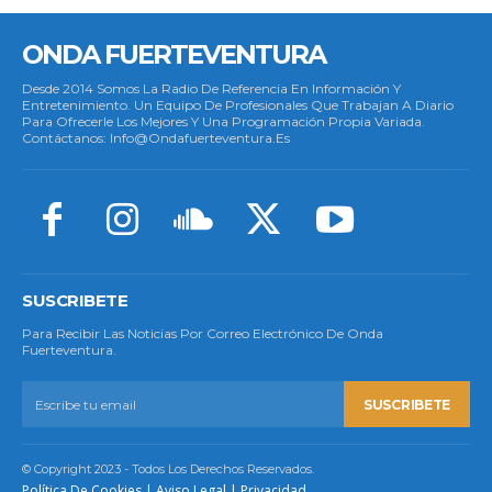
ONDA FUERTEVENTURA
Desde 2014 Somos La Radio De Referencia En Información Y
Entretenimiento. Un Equipo De Profesionales Que Trabajan A Diario
Para Ofrecerle Los Mejores Y Una Programación Propia Variada.
Contáctanos: Info@ondafuerteventura.es
SUSCRIBETE
Para Recibir Las Noticias Por Correo Electrónico De Onda
Fuerteventura.
SUSCRIBETE
© Copyright 2023 - Todos Los Derechos Reservados.
Política De Cookies
|
Aviso Legal
|
Privacidad