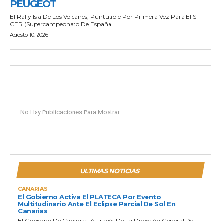
PEUGEOT
El Rally Isla De Los Volcanes, Puntuable Por Primera Vez Para El S-
CER (Supercampeonato De España...
Agosto 10, 2026
No Hay Publicaciones Para Mostrar
ULTIMAS NOTICIAS
CANARIAS
El Gobierno Activa El PLATECA Por Evento
Multitudinario Ante El Eclipse Parcial De Sol En
Canarias
El Gobierno De Canarias, A Través De La Dirección General De