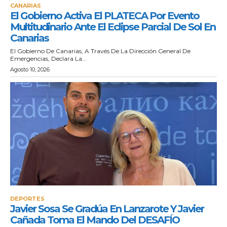
CANARIAS
El Gobierno Activa El PLATECA Por Evento
Multitudinario Ante El Eclipse Parcial De Sol En
Canarias
El Gobierno De Canarias, A Través De La Dirección General De
Emergencias, Declara La...
Agosto 10, 2026
DEPORTES
Javier Sosa Se Gradúa En Lanzarote Y Javier
Cañada Toma El Mando Del DESAFÍO