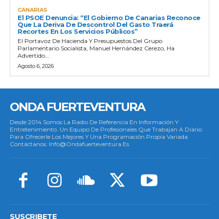
CANARIAS
El PSOE Denuncia: “El Gobierno De Canarias Reconoce
Que La Deriva De Descontrol Del Gasto Traerá
Recortes En Los Servicios Públicos”
El Portavoz De Hacienda Y Presupuestos Del Grupo
Parlamentario Socialista, Manuel Hernández Cerezo, Ha
Advertido...
Agosto 6, 2026
ONDA FUERTEVENTURA
Desde 2014 Somos La Radio De Referencia En Información Y
Entretenimiento. Un Equipo De Profesionales Que Trabajan A Diario
Para Ofrecerle Los Mejores Y Una Programación Propia Variada.
Contáctanos: Info@ondafuerteventura.es
SUSCRIBETE