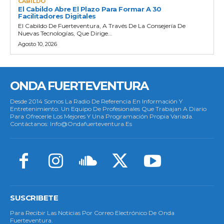
CABILDO
El Cabildo Abre El Plazo Para Formar A 30
Facilitadores Digitales
El Cabildo De Fuerteventura, A Través De La Consejería De
Nuevas Tecnologías, Que Dirige...
Agosto 10, 2026
ONDA FUERTEVENTURA
Desde 2014 Somos La Radio De Referencia En Información Y
Entretenimiento. Un Equipo De Profesionales Que Trabajan A Diario
Para Ofrecerle Los Mejores Y Una Programación Propia Variada.
Contáctanos: Info@ondafuerteventura.es
SUSCRIBETE
Para Recibir Las Noticias Por Correo Electrónico De Onda
Fuerteventura.