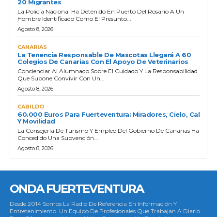
20 Migrantes
La Policía Nacional Ha Detenido En Puerto Del Rosario A Un
Hombre Identificado Como El Presunto...
Agosto 8, 2026
CANARIAS
La Tenencia Responsable De Mascotas Llegará A 60
Colegios De Canarias Con El Apoyo De Veterinarios
Concienciar Al Alumnado Sobre El Cuidado Y La Responsabilidad
Que Supone Convivir Con Un...
Agosto 8, 2026
CABILDO
60.000 Euros Para Fuerteventura: Miradores, Cielo, Cal
Y Movilidad
La Consejería De Turismo Y Empleo Del Gobierno De Canarias Ha
Concedido Una Subvención...
Agosto 8, 2026
ONDA FUERTEVENTURA
Desde 2014 Somos La Radio De Referencia En Información Y
Entretenimiento. Un Equipo De Profesionales Que Trabajan A Diario