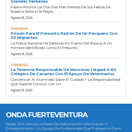
Grandes Verbenas
Pájara Afronta Los Dos Días Más Intensos De Sus Fiestas De
Nuestra Señora De Regla...
Agosto 8, 2026
CANARIAS
Prisión Para El Presunto Patrón De Un Pesquero Con
20 Migrantes
La Policía Nacional Ha Detenido En Puerto Del Rosario A Un
Hombre Identificado Como El Presunto...
Agosto 8, 2026
CANARIAS
La Tenencia Responsable De Mascotas Llegará A 60
Colegios De Canarias Con El Apoyo De Veterinarios
Concienciar Al Alumnado Sobre El Cuidado Y La Responsabilidad
Que Supone Convivir Con Un...
Agosto 8, 2026
ONDA FUERTEVENTURA
Desde 2014 Somos La Radio De Referencia En Información Y
Entretenimiento. Un Equipo De Profesionales Que Trabajan A Diario