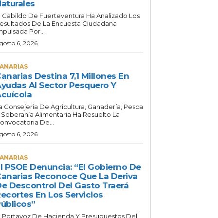
aturales
l Cabildo De Fuerteventura Ha Analizado Los
esultados De La Encuesta Ciudadana
mpulsada Por...
gosto 6, 2026
ANARIAS
anarias Destina 7,1 Millones En
yudas Al Sector Pesquero Y
cuícola
a Consejería De Agricultura, Ganadería, Pesca
 Soberanía Alimentaria Ha Resuelto La
onvocatoria De...
gosto 6, 2026
ANARIAS
l PSOE Denuncia: “El Gobierno De
anarias Reconoce Que La Deriva
e Descontrol Del Gasto Traerá
ecortes En Los Servicios
úblicos”
l Portavoz De Hacienda Y Presupuestos Del