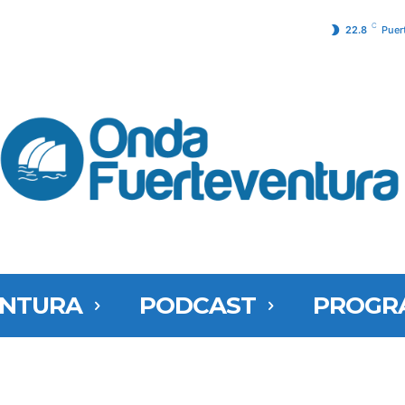
C
22.8
Puer
ENTURA
PODCAST
PROGR