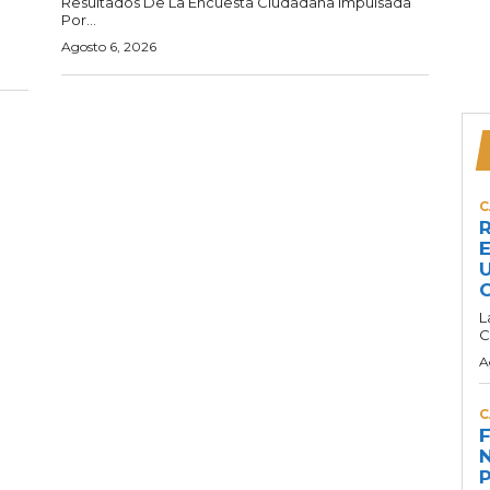
Resultados De La Encuesta Ciudadana Impulsada
Por...
Agosto 6, 2026
C
R
E
U
C
L
C
A
C
F
N
P