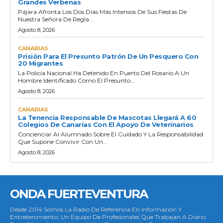
Grandes Verbenas
Pájara Afronta Los Dos Días Más Intensos De Sus Fiestas De
Nuestra Señora De Regla...
Agosto 8, 2026
CANARIAS
Prisión Para El Presunto Patrón De Un Pesquero Con
20 Migrantes
La Policía Nacional Ha Detenido En Puerto Del Rosario A Un
Hombre Identificado Como El Presunto...
Agosto 8, 2026
CANARIAS
La Tenencia Responsable De Mascotas Llegará A 60
Colegios De Canarias Con El Apoyo De Veterinarios
Concienciar Al Alumnado Sobre El Cuidado Y La Responsabilidad
Que Supone Convivir Con Un...
Agosto 8, 2026
ONDA FUERTEVENTURA
Desde 2014 Somos La Radio De Referencia En Información Y
Entretenimiento. Un Equipo De Profesionales Que Trabajan A Diario