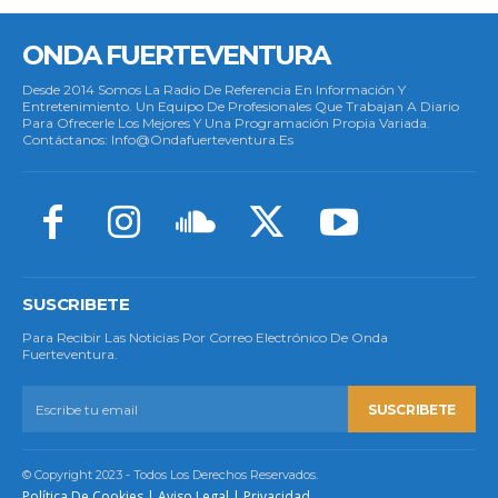
ONDA FUERTEVENTURA
Desde 2014 Somos La Radio De Referencia En Información Y
Entretenimiento. Un Equipo De Profesionales Que Trabajan A Diario
Para Ofrecerle Los Mejores Y Una Programación Propia Variada.
Contáctanos: Info@ondafuerteventura.es
SUSCRIBETE
Para Recibir Las Noticias Por Correo Electrónico De Onda
Fuerteventura.
SUSCRIBETE
© Copyright 2023 - Todos Los Derechos Reservados.
Política De Cookies
|
Aviso Legal
|
Privacidad