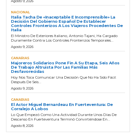
Agosto 9, 2026
NACIONAL
Italia Tacha De «inaceptable E Incomprensible» La
Decisión Del Gobierno Español De Establecer
Controles Fronterizos A Los Viajeros Procedentes De
Italia
El Ministro De Exteriores Italiano, Antonio Tajani, Ha Cargado
Duramente Contra Los Controles Fronterizos Temporales...
Agosto 9, 2026
CANARIAS
Majoreros Solidarios Pone Fin A Su Etapa, Seis Años
De Trabajo Altruista Por Las Familias Más
Desfavorecidas
Hoy Nos Toca Comunicar Una Decisión Que No Ha Sido Fácil:
Después De Seis...
Agosto 9, 2026
CANARIAS
El Actor Miguel Bernardeau En Fuerteventura: De
Corralejo A Lobos
Lo Que Empezó Como Una Actividad Durante Unos Días De
Descanso En Fuerteventura Terminó Convirtiéndose En...
Agosto 8, 2026