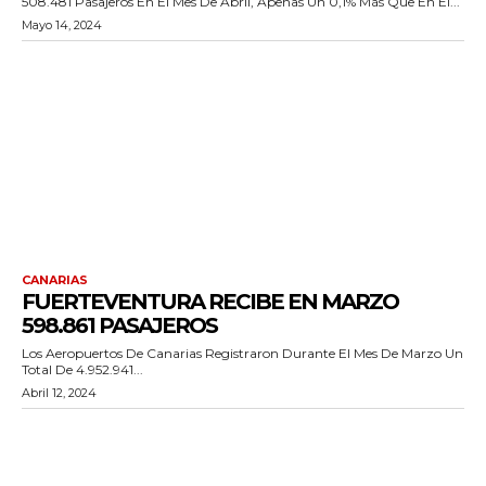
508.481 Pasajeros En El Mes De Abril, Apenas Un 0,1% Más Que En El...
Mayo 14, 2024
CANARIAS
FUERTEVENTURA RECIBE EN MARZO
598.861 PASAJEROS
Los Aeropuertos De Canarias Registraron Durante El Mes De Marzo Un
Total De 4.952.941...
Abril 12, 2024