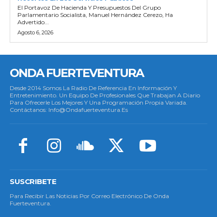
El Portavoz De Hacienda Y Presupuestos Del Grupo
Parlamentario Socialista, Manuel Hernández Cerezo, Ha
Advertido...
Agosto 6, 2026
ONDA FUERTEVENTURA
Desde 2014 Somos La Radio De Referencia En Información Y
Entretenimiento. Un Equipo De Profesionales Que Trabajan A Diario
Para Ofrecerle Los Mejores Y Una Programación Propia Variada.
Contáctanos: Info@ondafuerteventura.es
SUSCRIBETE
Para Recibir Las Noticias Por Correo Electrónico De Onda
Fuerteventura.