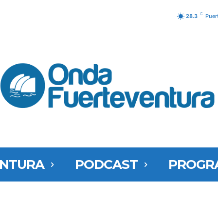
C
28.3
Puer
ENTURA
PODCAST
PROGR