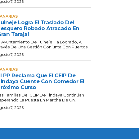
gosto 7, 2026
ANARIAS
uineje Logra El Traslado Del
esquero Robado Atracado En
ran Tarajal
l Ayuntamiento De Tuineje Ha Logrado, A
ravés De Una Gestión Conjunta Con Puertos...
gosto 7, 2026
ANARIAS
l PP Reclama Que El CEIP De
indaya Cuente Con Comedor El
róximo Curso
as Familias Del CEIP De Tindaya Continúan
sperando La Puesta En Marcha De Un...
gosto 7, 2026