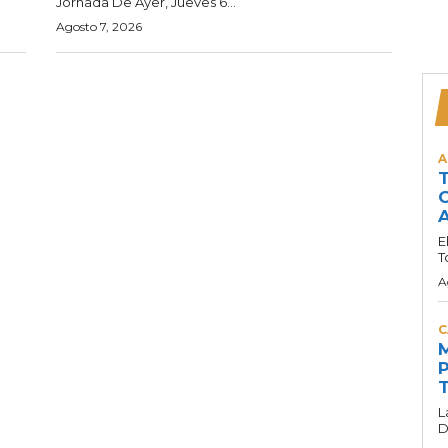
Jornada De Ayer, Jueves 6...
Agosto 7, 2026
A
T
C
A
E
T
A
C
M
P
T
L
D