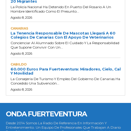
20 Migrantes
La Policía Nacional Ha Detenido En Puerto Del Rosario A Un
Hombre Identificado Como El Presunto...
Agosto 8, 2026
CANARIAS
La Tenencia Responsable De Mascotas Llegará A 60
Colegios De Canarias Con El Apoyo De Veterinarios
Concienciar Al Alumnado Sobre El Cuidado Y La Responsabilidad
Que Supone Convivir Con Un...
Agosto 8, 2026
CABILDO
60.000 Euros Para Fuerteventura: Miradores, Cielo, Cal
Y Movilidad
La Consejería De Turismo Y Empleo Del Gobierno De Canarias Ha
Concedido Una Subvención...
Agosto 8, 2026
ONDA FUERTEVENTURA
Desde 2014 Somos La Radio De Referencia En Información Y
Entretenimiento. Un Equipo De Profesionales Que Trabajan A Diario