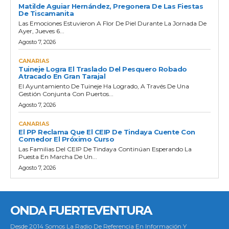
Matilde Aguiar Hernández, Pregonera De Las Fiestas
De Tiscamanita
Las Emociones Estuvieron A Flor De Piel Durante La Jornada De
Ayer, Jueves 6...
Agosto 7, 2026
CANARIAS
Tuineje Logra El Traslado Del Pesquero Robado
Atracado En Gran Tarajal
El Ayuntamiento De Tuineje Ha Logrado, A Través De Una
Gestión Conjunta Con Puertos...
Agosto 7, 2026
CANARIAS
El PP Reclama Que El CEIP De Tindaya Cuente Con
Comedor El Próximo Curso
Las Familias Del CEIP De Tindaya Continúan Esperando La
Puesta En Marcha De Un...
Agosto 7, 2026
ONDA FUERTEVENTURA
Desde 2014 Somos La Radio De Referencia En Información Y