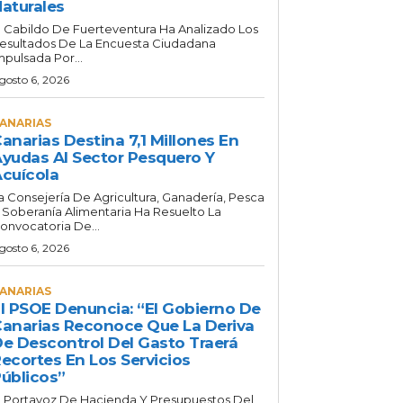
aturales
l Cabildo De Fuerteventura Ha Analizado Los
esultados De La Encuesta Ciudadana
mpulsada Por...
gosto 6, 2026
ANARIAS
anarias Destina 7,1 Millones En
yudas Al Sector Pesquero Y
cuícola
a Consejería De Agricultura, Ganadería, Pesca
 Soberanía Alimentaria Ha Resuelto La
onvocatoria De...
gosto 6, 2026
ANARIAS
l PSOE Denuncia: “El Gobierno De
anarias Reconoce Que La Deriva
e Descontrol Del Gasto Traerá
ecortes En Los Servicios
úblicos”
l Portavoz De Hacienda Y Presupuestos Del