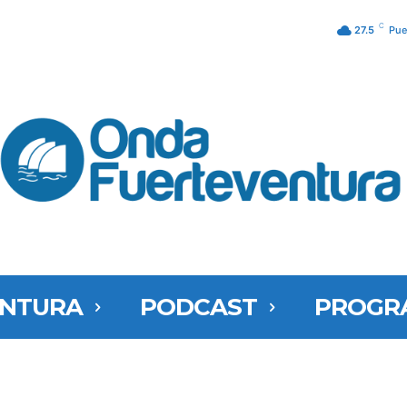
C
27.5
Pue
ENTURA
PODCAST
PROGR