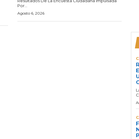
Resultados De La Encuesta Ciudadana Impulsada
Por...
Agosto 6, 2026
C
R
E
U
C
L
C
A
C
F
N
P