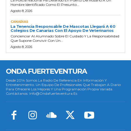
La Policía Nacional Ha Detenido En Puerto Del Rosario A Un
Hombre Identificado Como El Presunto...
Agosto 8, 2026
CANARIAS
La Tenencia Responsable De Mascotas Llegará A 60
Colegios De Canarias Con El Apoyo De Veterinarios
Concienciar Al Alumnado Sobre El Cuidado Y La Responsabilidad
Que Supone Convivir Con Un...
Agosto 8, 2026
ONDA FUERTEVENTURA
Desde 2014 Somos La Radio De Referencia En Información Y
Entretenimiento. Un Equipo De Profesionales Que Trabajan A Diario
Para Ofrecerle Los Mejores Y Una Programación Propia Variada.
Contáctanos: Info@ondafuerteventura.es