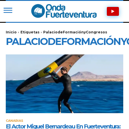
Inicio
Etiquetas
PalaciodeFormaciónyCongresos
PALACIODEFORMACIÓNY
CANARIAS
El Actor Miguel Bernardeau En Fuerteventura: