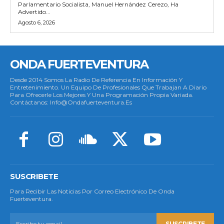
Parlamentario Socialista, Manuel Hernández Cerezo, Ha
Advertido...
Agosto 6, 2026
ONDA FUERTEVENTURA
Desde 2014 Somos La Radio De Referencia En Información Y
Entretenimiento. Un Equipo De Profesionales Que Trabajan A Diario
Para Ofrecerle Los Mejores Y Una Programación Propia Variada.
Contáctanos: Info@ondafuerteventura.es
SUSCRIBETE
Para Recibir Las Noticias Por Correo Electrónico De Onda
Fuerteventura.
SUSCRIBETE