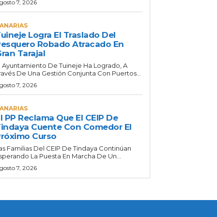
gosto 7, 2026
ANARIAS
uineje Logra El Traslado Del
esquero Robado Atracado En
ran Tarajal
l Ayuntamiento De Tuineje Ha Logrado, A
ravés De Una Gestión Conjunta Con Puertos...
gosto 7, 2026
ANARIAS
l PP Reclama Que El CEIP De
indaya Cuente Con Comedor El
róximo Curso
as Familias Del CEIP De Tindaya Continúan
sperando La Puesta En Marcha De Un...
gosto 7, 2026