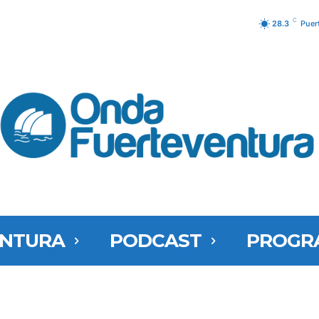
C
28.3
Puer
ENTURA
PODCAST
PROGR