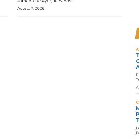
Jornada De Ayer, Jueves 6...
Agosto 7, 2026
A
T
C
A
E
T
A
C
M
P
T
L
D