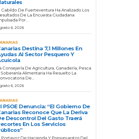
aturales
l Cabildo De Fuerteventura Ha Analizado Los
esultados De La Encuesta Ciudadana
mpulsada Por...
gosto 6, 2026
ANARIAS
anarias Destina 7,1 Millones En
yudas Al Sector Pesquero Y
cuícola
a Consejería De Agricultura, Ganadería, Pesca
 Soberanía Alimentaria Ha Resuelto La
onvocatoria De...
gosto 6, 2026
ANARIAS
l PSOE Denuncia: “El Gobierno De
anarias Reconoce Que La Deriva
e Descontrol Del Gasto Traerá
ecortes En Los Servicios
úblicos”
l Portavoz De Hacienda Y Presupuestos Del