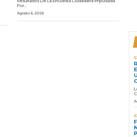
Resultados De La Encuesta Ciudadana Impulsada
Por...
Agosto 6, 2026
C
R
E
U
C
L
C
A
C
F
N
P