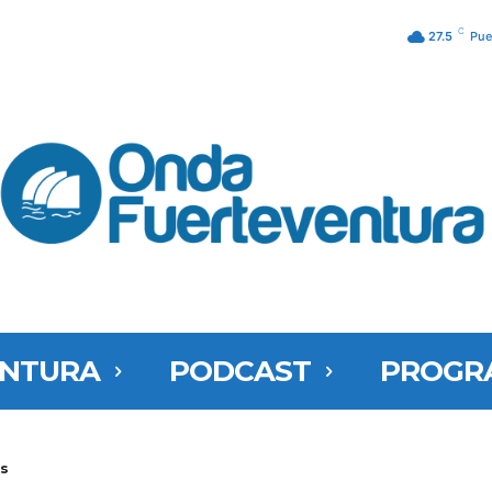
C
27.5
Pue
ENTURA
PODCAST
PROGR
as