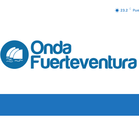
C
23.2
Pue
URA
PODCAST
PROGRAM