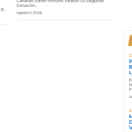
Canarias, Esther Monzón, Realizó Su Segunda
Donación...
l...
Agosto 5, 2026
C
P
B
L
E
N
P
A
C
M
D
V