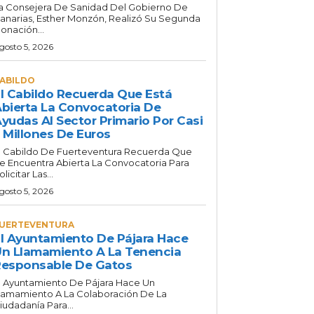
a Consejera De Sanidad Del Gobierno De
anarias, Esther Monzón, Realizó Su Segunda
onación...
gosto 5, 2026
ABILDO
l Cabildo Recuerda Que Está
bierta La Convocatoria De
yudas Al Sector Primario Por Casi
 Millones De Euros
l Cabildo De Fuerteventura Recuerda Que
e Encuentra Abierta La Convocatoria Para
olicitar Las...
gosto 5, 2026
UERTEVENTURA
l Ayuntamiento De Pájara Hace
n Llamamiento A La Tenencia
esponsable De Gatos
l Ayuntamiento De Pájara Hace Un
lamamiento A La Colaboración De La
iudadanía Para...