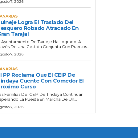
gosto 7, 2026
ANARIAS
uineje Logra El Traslado Del
esquero Robado Atracado En
ran Tarajal
l Ayuntamiento De Tuineje Ha Logrado, A
ravés De Una Gestión Conjunta Con Puertos...
gosto 7, 2026
ANARIAS
l PP Reclama Que El CEIP De
indaya Cuente Con Comedor El
róximo Curso
as Familias Del CEIP De Tindaya Continúan
sperando La Puesta En Marcha De Un...
gosto 7, 2026