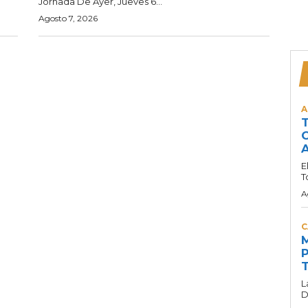
Jornada De Ayer, Jueves 6...
Agosto 7, 2026
A
T
C
A
E
T
A
C
M
P
T
L
D