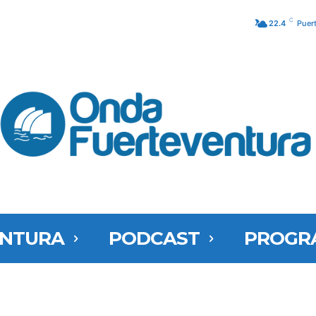
C
22.4
Puer
ENTURA
PODCAST
PROGR