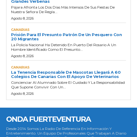
Grandes Verbenas
Pájara Afronta Los Dos Días Más Intensos De Sus Fiestas De
Nuestra Señora De Regla...
Agosto 8, 2026
CANARIAS
Prisión Para El Presunto Patrón De Un Pesquero Con
20 Migrantes
La Policía Nacional Ha Detenido En Puerto Del Rosario A Un
Hombre Identificado Como El Presunto...
Agosto 8, 2026
CANARIAS
La Tenencia Responsable De Mascotas Llegará A 60
Colegios De Canarias Con El Apoyo De Veterinarios
Concienciar Al Alumnado Sobre El Cuidado Y La Responsabilidad
Que Supone Convivir Con Un...
Agosto 8, 2026
ONDA FUERTEVENTURA
Desde 2014 Somos La Radio De Referencia En Información Y
Entretenimiento. Un Equipo De Profesionales Que Trabajan A Diario