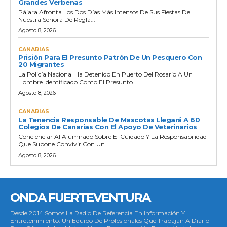
Grandes Verbenas
Pájara Afronta Los Dos Días Más Intensos De Sus Fiestas De
Nuestra Señora De Regla...
Agosto 8, 2026
CANARIAS
Prisión Para El Presunto Patrón De Un Pesquero Con
20 Migrantes
La Policía Nacional Ha Detenido En Puerto Del Rosario A Un
Hombre Identificado Como El Presunto...
Agosto 8, 2026
CANARIAS
La Tenencia Responsable De Mascotas Llegará A 60
Colegios De Canarias Con El Apoyo De Veterinarios
Concienciar Al Alumnado Sobre El Cuidado Y La Responsabilidad
Que Supone Convivir Con Un...
Agosto 8, 2026
ONDA FUERTEVENTURA
Desde 2014 Somos La Radio De Referencia En Información Y
Entretenimiento. Un Equipo De Profesionales Que Trabajan A Diario