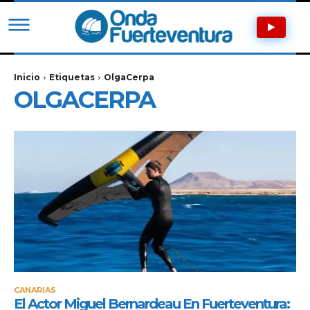
Inicio
Etiquetas
OlgaCerpa
OLGACERPA
CANARIAS
El Actor Miguel Bernardeau En Fuerteventura: