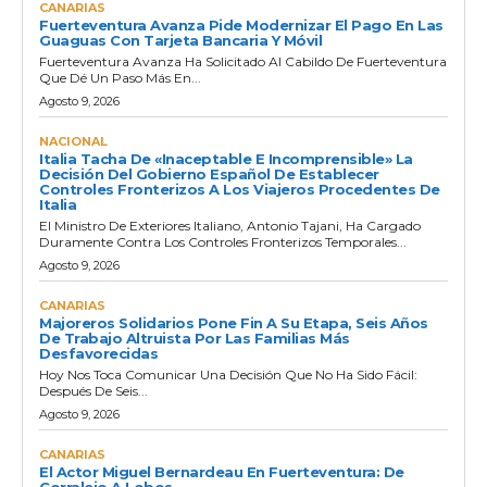
CANARIAS
Fuerteventura Avanza Pide Modernizar El Pago En Las
Guaguas Con Tarjeta Bancaria Y Móvil
Fuerteventura Avanza Ha Solicitado Al Cabildo De Fuerteventura
Que Dé Un Paso Más En...
Agosto 9, 2026
NACIONAL
Italia Tacha De «inaceptable E Incomprensible» La
Decisión Del Gobierno Español De Establecer
Controles Fronterizos A Los Viajeros Procedentes De
Italia
El Ministro De Exteriores Italiano, Antonio Tajani, Ha Cargado
Duramente Contra Los Controles Fronterizos Temporales...
Agosto 9, 2026
CANARIAS
Majoreros Solidarios Pone Fin A Su Etapa, Seis Años
De Trabajo Altruista Por Las Familias Más
Desfavorecidas
Hoy Nos Toca Comunicar Una Decisión Que No Ha Sido Fácil:
Después De Seis...
Agosto 9, 2026
CANARIAS
El Actor Miguel Bernardeau En Fuerteventura: De
Corralejo A Lobos