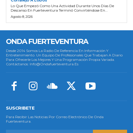
Lo Que Empezó Como Una Actividad Durante Unos Días De
Descanso En Fuerteventura Terminó Convirtiéndose En...
Agosto 8, 2026
ONDA FUERTEVENTURA
Desde 2014 Somos La Radio De Referencia En Información Y
Entretenimiento. Un Equipo De Profesionales Que Trabajan A Diario
Para Ofrecerle Los Mejores Y Una Programación Propia Variada.
Contáctanos: Info@ondafuerteventura.es
SUSCRIBETE
Para Recibir Las Noticias Por Correo Electrónico De Onda
Fuerteventura.