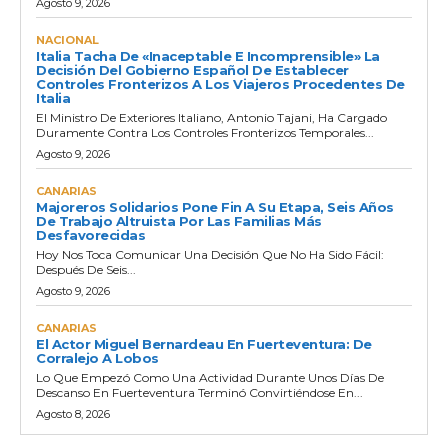
Agosto 9, 2026
NACIONAL
Italia Tacha De «inaceptable E Incomprensible» La
Decisión Del Gobierno Español De Establecer
Controles Fronterizos A Los Viajeros Procedentes De
Italia
El Ministro De Exteriores Italiano, Antonio Tajani, Ha Cargado
Duramente Contra Los Controles Fronterizos Temporales...
Agosto 9, 2026
CANARIAS
Majoreros Solidarios Pone Fin A Su Etapa, Seis Años
De Trabajo Altruista Por Las Familias Más
Desfavorecidas
Hoy Nos Toca Comunicar Una Decisión Que No Ha Sido Fácil:
Después De Seis...
Agosto 9, 2026
CANARIAS
El Actor Miguel Bernardeau En Fuerteventura: De
Corralejo A Lobos
Lo Que Empezó Como Una Actividad Durante Unos Días De
Descanso En Fuerteventura Terminó Convirtiéndose En...
Agosto 8, 2026