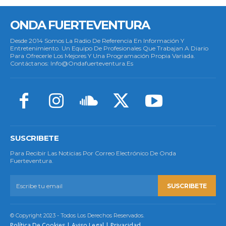
ONDA FUERTEVENTURA
Desde 2014 Somos La Radio De Referencia En Información Y
Entretenimiento. Un Equipo De Profesionales Que Trabajan A Diario
Para Ofrecerle Los Mejores Y Una Programación Propia Variada.
Contáctanos: Info@ondafuerteventura.es
SUSCRIBETE
Para Recibir Las Noticias Por Correo Electrónico De Onda
Fuerteventura.
SUSCRIBETE
© Copyright 2023 - Todos Los Derechos Reservados.
Política De Cookies
|
Aviso Legal
|
Privacidad