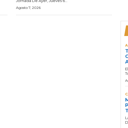
Jornada De Ayer, Jueves 6...
Agosto 7, 2026
A
T
C
A
E
T
A
C
M
P
T
L
D