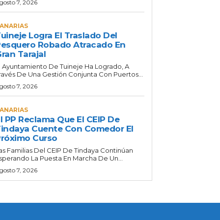
gosto 7, 2026
ANARIAS
uineje Logra El Traslado Del
esquero Robado Atracado En
ran Tarajal
l Ayuntamiento De Tuineje Ha Logrado, A
ravés De Una Gestión Conjunta Con Puertos...
gosto 7, 2026
ANARIAS
l PP Reclama Que El CEIP De
indaya Cuente Con Comedor El
róximo Curso
as Familias Del CEIP De Tindaya Continúan
sperando La Puesta En Marcha De Un...
gosto 7, 2026