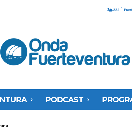
C
22.1
Puer
ENTURA
PODCAST
PROGR
nina