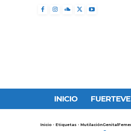
INICIO
FUERTEV
Inicio
Etiquetas
MutilaciónGenitalFeme