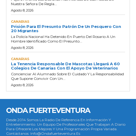
Nuestra Señora De Regla...
Agosto 8, 2026
CANARIAS
Prisión Para El Presunto Patrón De Un Pesquero Con
20 Migrantes
La Policía Nacional Ha Detenido En Puerto Del Rosario A Un
Hombre Identificado Como El Presunto...
Agosto 8, 2026
CANARIAS
La Tenencia Responsable De Mascotas Llegará A 60
Colegios De Canarias Con El Apoyo De Veterinarios
Concienciar Al Alumnado Sobre El Cuidado Y La Responsabilidad
Que Supone Convivir Con Un...
Agosto 8, 2026
ONDA FUERTEVENTURA
Desde 2014 Somos La Radio De Referencia En Información Y
Entretenimiento. Un Equipo De Profesionales Que Trabajan A Diario
Para Ofrecerle Los Mejores Y Una Programación Propia Variada.
Contáctanos: Info@ondafuerteventura.es