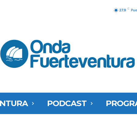
C
27.9
Pue
ENTURA
PODCAST
PROGR