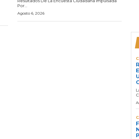
Resultados De La Encuesta Ciudadana Impulsada
Por...
Agosto 6, 2026
C
R
E
U
C
L
C
A
C
F
N
P