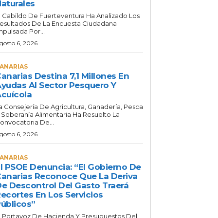
aturales
l Cabildo De Fuerteventura Ha Analizado Los
esultados De La Encuesta Ciudadana
mpulsada Por...
gosto 6, 2026
ANARIAS
anarias Destina 7,1 Millones En
yudas Al Sector Pesquero Y
cuícola
a Consejería De Agricultura, Ganadería, Pesca
 Soberanía Alimentaria Ha Resuelto La
onvocatoria De...
gosto 6, 2026
ANARIAS
l PSOE Denuncia: “El Gobierno De
anarias Reconoce Que La Deriva
e Descontrol Del Gasto Traerá
ecortes En Los Servicios
úblicos”
l Portavoz De Hacienda Y Presupuestos Del