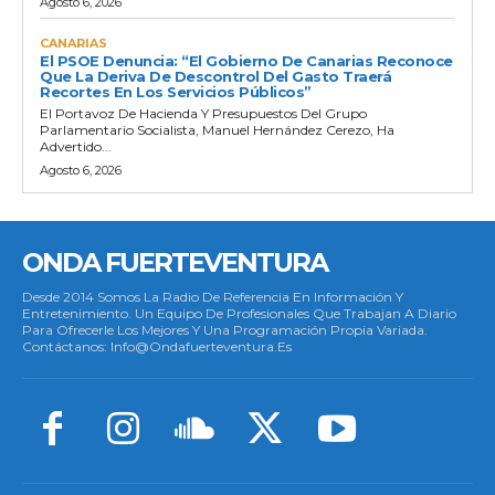
Agosto 6, 2026
CANARIAS
El PSOE Denuncia: “El Gobierno De Canarias Reconoce
Que La Deriva De Descontrol Del Gasto Traerá
Recortes En Los Servicios Públicos”
El Portavoz De Hacienda Y Presupuestos Del Grupo
Parlamentario Socialista, Manuel Hernández Cerezo, Ha
Advertido...
Agosto 6, 2026
ONDA FUERTEVENTURA
Desde 2014 Somos La Radio De Referencia En Información Y
Entretenimiento. Un Equipo De Profesionales Que Trabajan A Diario
Para Ofrecerle Los Mejores Y Una Programación Propia Variada.
Contáctanos: Info@ondafuerteventura.es