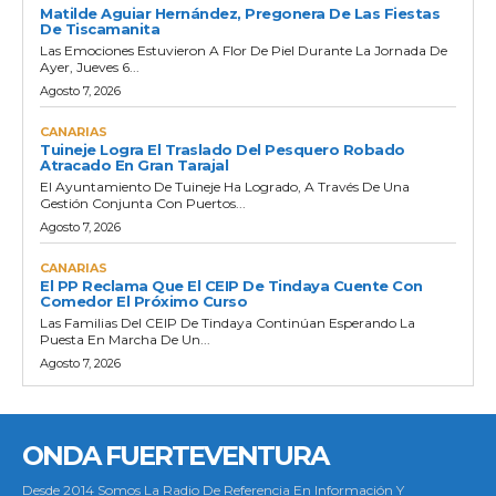
Matilde Aguiar Hernández, Pregonera De Las Fiestas
De Tiscamanita
Las Emociones Estuvieron A Flor De Piel Durante La Jornada De
Ayer, Jueves 6...
Agosto 7, 2026
CANARIAS
Tuineje Logra El Traslado Del Pesquero Robado
Atracado En Gran Tarajal
El Ayuntamiento De Tuineje Ha Logrado, A Través De Una
Gestión Conjunta Con Puertos...
Agosto 7, 2026
CANARIAS
El PP Reclama Que El CEIP De Tindaya Cuente Con
Comedor El Próximo Curso
Las Familias Del CEIP De Tindaya Continúan Esperando La
Puesta En Marcha De Un...
Agosto 7, 2026
ONDA FUERTEVENTURA
Desde 2014 Somos La Radio De Referencia En Información Y