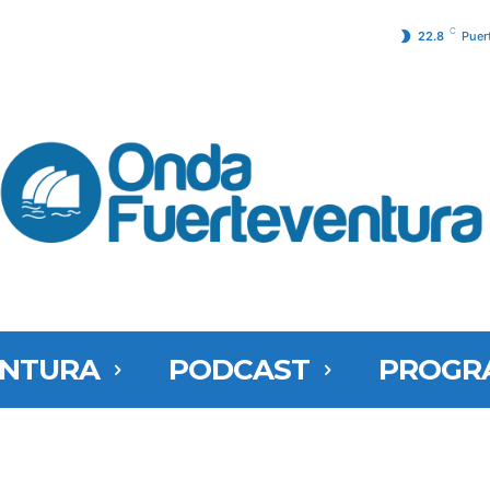
C
22.8
Puer
ENTURA
PODCAST
PROGR