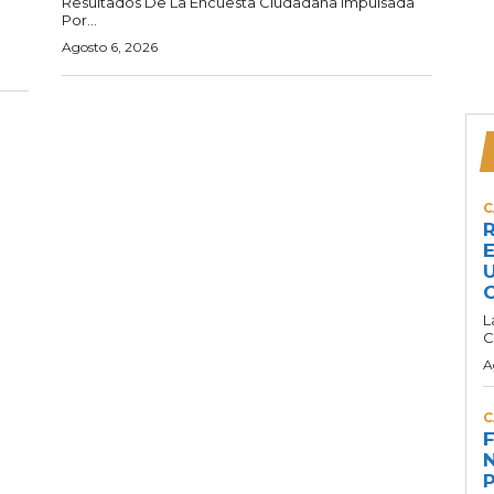
Resultados De La Encuesta Ciudadana Impulsada
Por...
Agosto 6, 2026
C
R
E
U
C
L
C
A
C
F
N
P