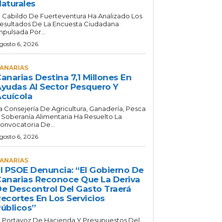
aturales
l Cabildo De Fuerteventura Ha Analizado Los
esultados De La Encuesta Ciudadana
mpulsada Por...
gosto 6, 2026
ANARIAS
anarias Destina 7,1 Millones En
yudas Al Sector Pesquero Y
cuícola
a Consejería De Agricultura, Ganadería, Pesca
 Soberanía Alimentaria Ha Resuelto La
onvocatoria De...
gosto 6, 2026
ANARIAS
l PSOE Denuncia: “El Gobierno De
anarias Reconoce Que La Deriva
e Descontrol Del Gasto Traerá
ecortes En Los Servicios
úblicos”
l Portavoz De Hacienda Y Presupuestos Del