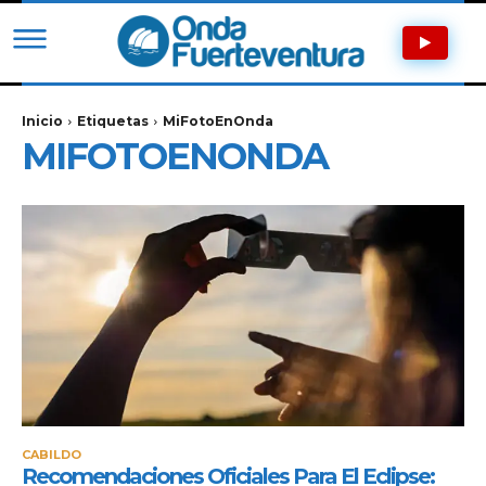
Inicio
Etiquetas
MiFotoEnOnda
MIFOTOENONDA
CABILDO
Recomendaciones Oficiales Para El Eclipse: